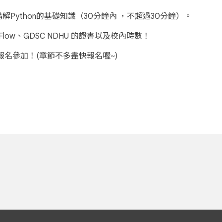
ython的基礎知識（30分鐘內 ，不超過30分鐘）。
rFlow、GDSC NDHU 的證書以及校內時數！
報名參加！(章節不多盡快報名喔~)