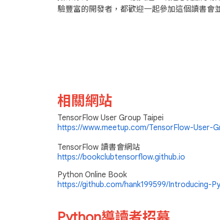
驗豐富的開發者，都歡迎一起參加這個讀書會並探
相關網站
TensorFlow User Group Taipei
https://www.meetup.com/TensorFlow-User-Gr
TensorFlow 讀書會網站
https://bookclubtensorflow.github.io
Python Online Book
https://github.com/hank199599/Introducing-P
Python導讀者招募